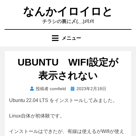
コ
なんかイロイロと
ン
テ
チラシの裏に〆(._.)ﾒﾓﾒﾓ
ン
ツ
メニュー
へ
移
動
UBUNTU WIFI設定が
す
る
表示されない
投
投稿者
comfield
2023年2月18日
稿
Ubuntu 22.04 LTS をインストールしてみました。
日:
Linux自体が初体験です。
インストールはできたが、有線は使えるがWifiが使え