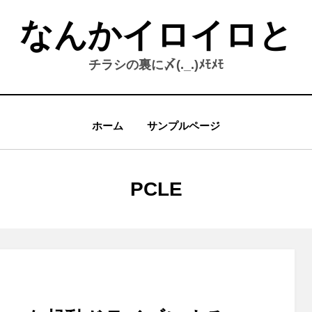
なんかイロイロと
チラシの裏に〆(._.)ﾒﾓﾒﾓ
ホーム
サンプルページ
タグ
:
PCLE