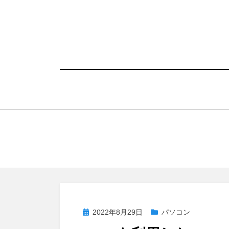
コ
ン
テ
ン
ツ
へ
移
動
す
る
投
2022年8月29日
パソコン
稿