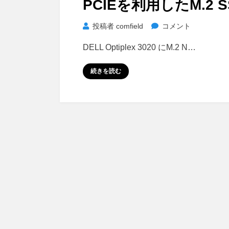
PCIEを利用したM.2
日:
PCIe
投稿者
comfield
コメント
を
DELL Optiplex 3020 にM.2 N…
利
用
続きを読む
し
た
M.2
SSD
を
起
動
ド
ラ
イ
ブ
に